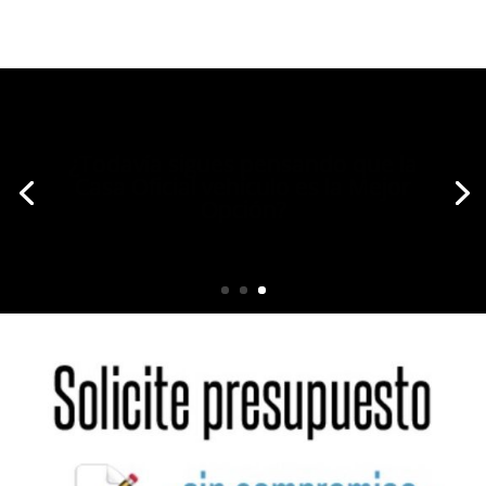
Ofrecemos Mucho Más para
su vehículo o
LLámenos 913671457