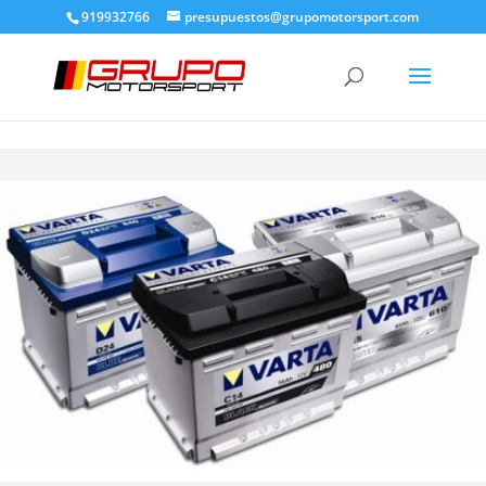
919932766
presupuestos@grupomotorsport.com