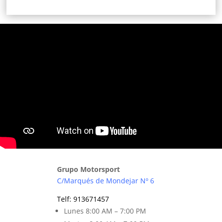
Grupo Motorsport
C/Marqués de Mondejar Nº 6
Telf
:
913671457
Lunes 8
:00 AM – 7:00 PM