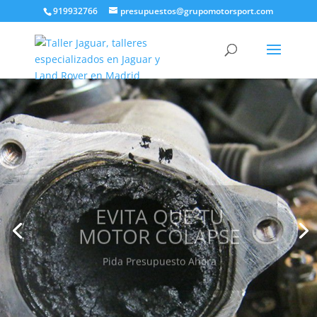
919932766
presupuestos@grupomotorsport.com
EVITA QUE TU
MOTOR COLAPSE
Pida Presupuesto Ahora