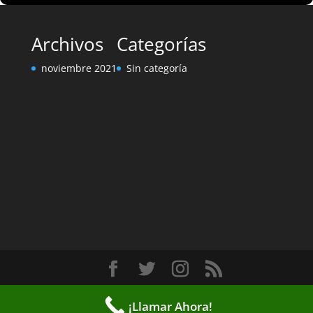
Archivos
Categorías
noviembre 2021
Sin categoría
Diseñado por
Elegant Themes
| Desarrollado por
¡Llamar Ahora!
WordPress