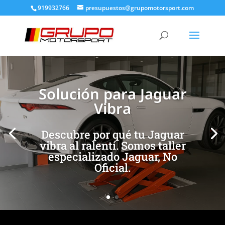
919932766
presupuestos@grupomotorsport.com
[/et_pb_slide]
[/et_pb_slide]
Solución para Jaguar
Vibra
Descubre por qué tu Jaguar
vibra al ralentí. Somos taller
especializado Jaguar, No
Oficial.