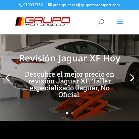
919932766
presupuestos@grupomotorsport.com
[/et_pb_slide]
[/et_pb_slide]
Revisión Jaguar XF Hoy
Descubre el mejor precio en
revisión Jaguar XF. Taller
especializado Jaguar, No
Oficial.